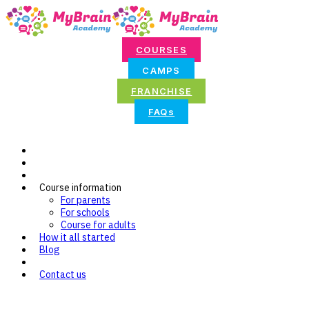
COURSES
CAMPS
FRANCHISE
FAQs
Course information
For parents
For schools
Course for adults
How it all started
Blog
Contact us