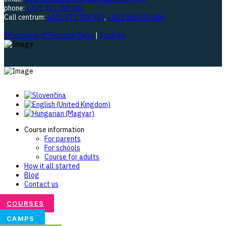
phone:
+421 911 709 983
Call centrum:
+421 911 709 983
,
+421 950 103 686
Processing of Personal Data
|
Cookies
Course information
For parents
For schools
Course for adults
How it all started
Blog
Contact us
COURSES
CAMPS