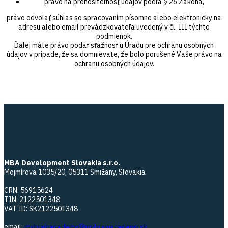
právo na prenositeľnosť údajov podľa § 26 Zákona,
právo odvolať súhlas so spracovaním písomne alebo elektronicky na
adresu alebo email prevádzkovateľa uvedený v čl. III týchto
podmienok.
Ďalej máte právo podať sťažnosť u Úradu pre ochranu osobných
údajov v prípade, že sa domnievate, že bolo porušené Vaše právo na
ochranu osobných údajov.
MBA Development Slovakia s.r.o.
Mojmírova 1035/20, 05311 Smižany, Slovakia
CRN: 56915624
TIN: 2122501348
VAT ID: SK2122501348
email:
mybrainacademy@mybrainacademy.sk